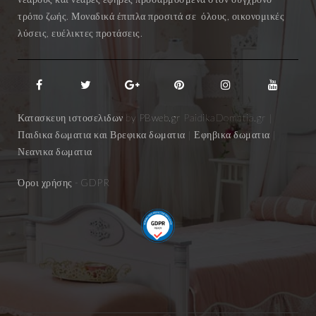
τρόπο ζωής. Μοναδικά έπιπλα προσιτά σε όλους, οικονομικές
λύσεις, ευέλικτες προτάσεις.
Κατασκευη ιστοσελιδων by
PBweb.gr
PaidikaDomatia.gr |
Παιδικα δωματια και Βρεφικα δωματια | Εφηβικα δωματια |
Νεανικα δωματια
Όροι χρήσης
- GDPR