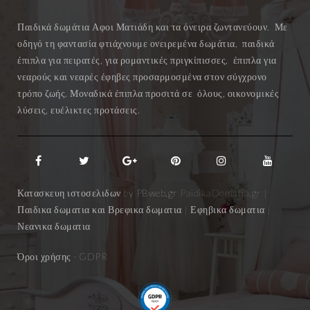
Παιδικά δωμάτια Αφοι Ματιάδη και τα όνειρα ζωντανεύουν. Με
οδηγό τη φαντασία φτιάχνουμε ονειρεμένα δωμάτια, παιδικά
έπιπλα για πειρατές, για ρομαντικές πριγκίπισσες, έπιπλα για
νεαρούς και νεαρές έφηβες προσαρμοσμένα στον σύγχρονο
τρόπο ζωής. Μοναδικά έπιπλα προσιτά σε όλους, οικονομικές
λύσεις, ευέλικτες προτάσεις.
Κατασκευη ιστοσελιδων by
PBweb.gr
PaidikaDomatia.gr |
Παιδικα δωματια και Βρεφικα δωματια | Εφηβικα δωματια |
Νεανικα δωματια
Όροι χρήσης
- GDPR