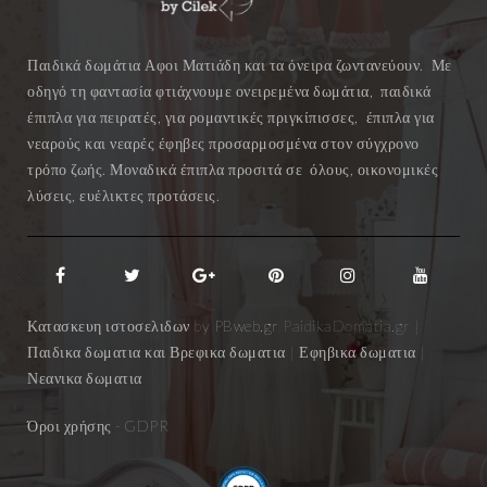
Παιδικά δωμάτια Αφοι Ματιάδη και τα όνειρα ζωντανεύουν. Με
οδηγό τη φαντασία φτιάχνουμε ονειρεμένα δωμάτια, παιδικά
έπιπλα για πειρατές, για ρομαντικές πριγκίπισσες, έπιπλα για
νεαρούς και νεαρές έφηβες προσαρμοσμένα στον σύγχρονο
τρόπο ζωής. Μοναδικά έπιπλα προσιτά σε όλους, οικονομικές
λύσεις, ευέλικτες προτάσεις.
Κατασκευη ιστοσελιδων by
PBweb.gr
PaidikaDomatia.gr |
Παιδικα δωματια και Βρεφικα δωματια | Εφηβικα δωματια |
Νεανικα δωματια
Όροι χρήσης
- GDPR